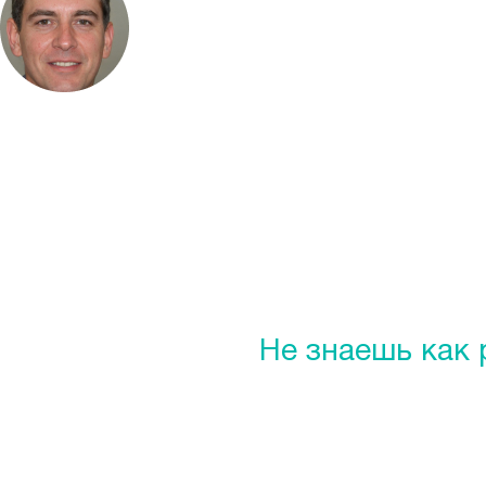
Проверено мастером
Савицкий Александр Геннадьевич
Кредо: Работа должна быть не в тягость, а в удовольств
Стаж работы:
9 лет
Подробнее о мастере
Задать вопрос мастеру
Не знаешь как
При заказе услуги в первый раз,
дарим скидку -15%
Варианты решения проблемы