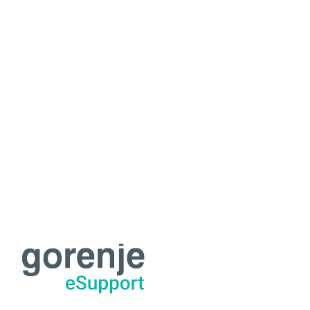
Водонагреватели
О сервисе
Гарантия
Наши мастера
FAQ
Контакты
Виды техники:
Холодильники
Стиральные машины
Посудомоечный машина
Электроплиты
Пылесосы
Духовые шкафы
Варочные панели
Установка техники
Кофемашины
Сушильные машины
Водонагреватели
Гарантия
О сервисе
Наши мастера
Контакты