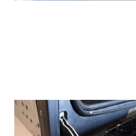
ый.
аменить. Учтите, что в духовках Горенье петли