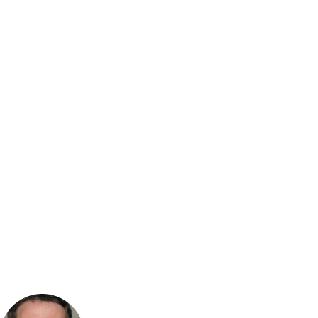
Учтите, что стекло скользкое, поэтому чистите его аккура
недавно, и решили демонтировать дверь – сначала подожд
Учтите, что использовать средства для очистки духовки 
тряпки или поролоновые губки – никаких щеток с жестким
начнет скапливаться жир. Отмыть такие загрязнения буде
влияют на характеристики стекла, делают его мутным, ш
Чтобы духовка дольше оставалась чистой, протирайте ее
со стекла, и из рабочей камеры.
Когда нужно вызвать мастера?
Если снять дверцу духовки и извлечь стеклянную часть с
сжатые сроки. Специалист приедет через час после офор
нашего сервиса или оставьте сообщение на сайте.
Заключение
Стекло духовки Gorenje снимают после демонтажа верхней
найдите крепежные элементы или защелки планки и аккура
перепутать порядок при сборке. Извлекайте стекло двумя
деталь с трещинами или сколами. Конструкция дверцы за
Вам понравилась статья?
303