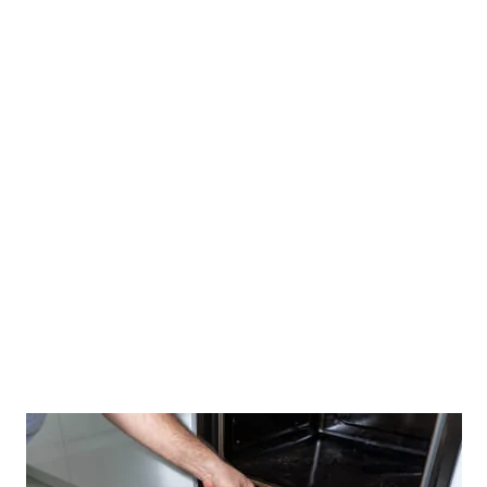
ьте их по направлению к себе.
обы отсоединить от корпуса.
Поэтому действуйте аккуратно, иначе стекло может
кань, чтобы на ней не появились царапины или другие
енье?
сле того, как дверца демонтирована, сделайте