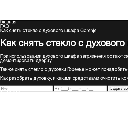
+7 (495) 157-43-25
Московский
сервисный центр
+7 (495) 157-43-25
Бесплатная консультация
Главная
FAQ
Как снять стекло с духового шкафа Gorenje
Как снять стекло с духового
При использовании духового шкафа загрязнения остаются н
демонтировать дверцу.
Также снять стекло с духовки Горенье может понадобитьс
Как разобрать духовку, и какими средствами очистить ко
Задать во
31.03.2024
75735
303
Содержание
1. Как снять дверцу духовки?
2. Как снять стекло с духовки плиты Горенье?
3. Как правильно снять петли?