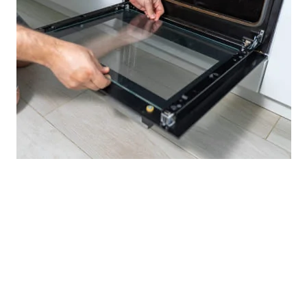
те основной крепеж возле петель, а затем – дополнительн
а или сломана механическая часть. Детали нужно снять и з
рекомендаций при демонтаже:
тно.
Если прикладывать усилия, можно повредить и
епежные элементы.
Иначе они погнутся и больше не
гает простой и легкий демонтаж. Если вы чувствуете
жения.